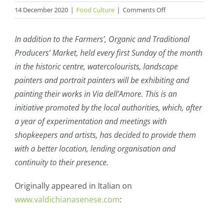
on
14 December 2020
|
Food Culture
|
Comments Off
Organic
product
In addition to the Farmers’, Organic and Traditional
market
Producers’ Market, held every first Sunday of the month
in
in the historic centre, watercolourists, landscape
Italy
painters and portrait painters will be exhibiting and
painting their works in Via dell’Amore. This is an
initiative promoted by the local authorities, which, after
a year of experimentation and meetings with
shopkeepers and artists, has decided to provide them
with a better location, lending organisation and
continuity to their presence.
Originally appeared in Italian on
www.valdichianasenese.com
: