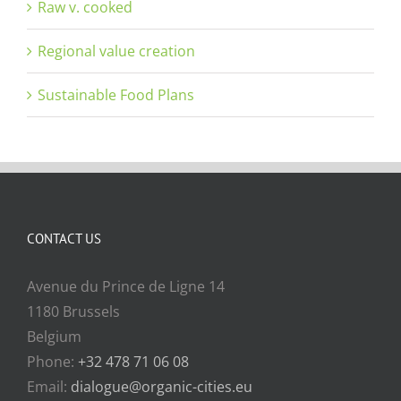
Raw v. cooked
Regional value creation
Sustainable Food Plans
CONTACT US
Avenue du Prince de Ligne 14
1180 Brussels
Belgium
Phone:
+32 478 71 06 08
Email:
dialogue@organic-cities.eu