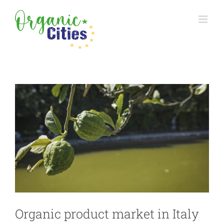
Skip
to
content
View
Larger
Image
Organic product market in Italy